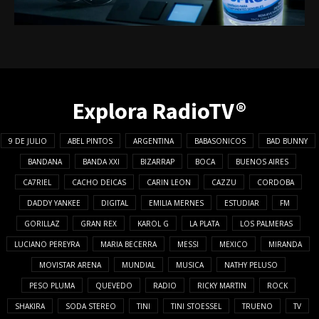
Explora RadioTV®
9 DE JULIO
ABEL PINTOS
ARGENTINA
BABASONICOS
BAD BUNNY
BANDANA
BANDA XXI
BIZARRAP
BOCA
BUENOS AIRES
CA7RIEL
CACHO DEICAS
CARIN LEON
CAZZU
CORDOBA
DADDY YANKEE
DIGITAL
EMILIA MERNES
ESTUDIAR
FM
GORILLAZ
GRAN REX
KAROL G
LA PLATA
LOS PALMERAS
LUCIANO PEREYRA
MARIA BECERRA
MESSI
MEXICO
MIRANDA
MOVISTAR ARENA
MUNDIAL
MUSICA
NATHY PELUSO
PESO PLUMA
QUEVEDO
RADIO
RICKY MARTIN
ROCK
SHAKIRA
SODA STEREO
TINI
TINI STOESSEL
TRUENO
TV