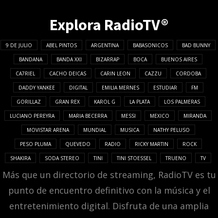
Explora RadioTV®
9 DE JULIO
ABEL PINTOS
ARGENTINA
BABASONICOS
BAD BUNNY
BANDANA
BANDA XXI
BIZARRAP
BOCA
BUENOS AIRES
CA7RIEL
CACHO DEICAS
CARIN LEON
CAZZU
CORDOBA
DADDY YANKEE
DIGITAL
EMILIA MERNES
ESTUDIAR
FM
GORILLAZ
GRAN REX
KAROL G
LA PLATA
LOS PALMERAS
LUCIANO PEREYRA
MARIA BECERRA
MESSI
MEXICO
MIRANDA
MOVISTAR ARENA
MUNDIAL
MUSICA
NATHY PELUSO
PESO PLUMA
QUEVEDO
RADIO
RICKY MARTIN
ROCK
SHAKIRA
SODA STEREO
TINI
TINI STOESSEL
TRUENO
TV
Más que un directorio de streaming, RadioTV es tu
punto de encuentro definitivo con la música y el
entretenimiento digital. Disfruta de una amplia