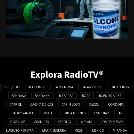
Explora RadioTV®
9 DE JULIO
ABEL PINTOS
ARGENTINA
BABASONICOS
BAD BUNNY
BANDANA
BANDA XXI
BIZARRAP
BOCA
BUENOS AIRES
CA7RIEL
CACHO DEICAS
CARIN LEON
CAZZU
CORDOBA
DADDY YANKEE
DIGITAL
EMILIA MERNES
ESTUDIAR
FM
GORILLAZ
GRAN REX
KAROL G
LA PLATA
LOS PALMERAS
LUCIANO PEREYRA
MARIA BECERRA
MESSI
MEXICO
MIRANDA