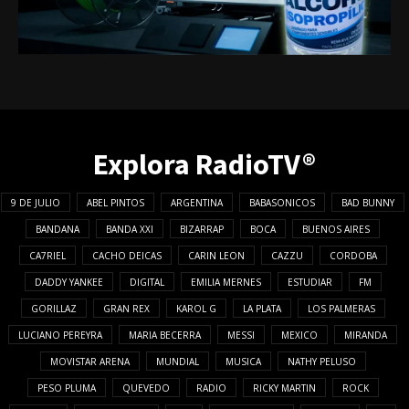
Explora RadioTV®
9 DE JULIO
ABEL PINTOS
ARGENTINA
BABASONICOS
BAD BUNNY
BANDANA
BANDA XXI
BIZARRAP
BOCA
BUENOS AIRES
CA7RIEL
CACHO DEICAS
CARIN LEON
CAZZU
CORDOBA
DADDY YANKEE
DIGITAL
EMILIA MERNES
ESTUDIAR
FM
GORILLAZ
GRAN REX
KAROL G
LA PLATA
LOS PALMERAS
LUCIANO PEREYRA
MARIA BECERRA
MESSI
MEXICO
MIRANDA
MOVISTAR ARENA
MUNDIAL
MUSICA
NATHY PELUSO
PESO PLUMA
QUEVEDO
RADIO
RICKY MARTIN
ROCK