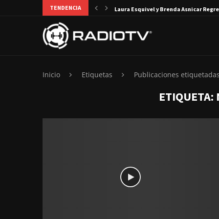
TENDENCIA
Laura Esquivel y Brenda Asnicar Regre
Inicio
Etiquetas
Publicaciones etiquetada
ETIQUETA: