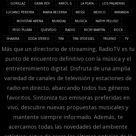
GORILLAZ
GRAN REX
KAROL G
LA PLATA
LOS PALMERAS
LUCIANO PEREYRA
MARIA BECERRA
MESSI
MEXICO
MIRANDA
MOVISTAR ARENA
MUNDIAL
MUSICA
NATHY PELUSO
PESO PLUMA
QUEVEDO
RADIO
RICKY MARTIN
ROCK
SHAKIRA
SODA STEREO
TINI
TINI STOESSEL
TRUENO
TV
Más que un directorio de streaming, RadioTV es tu
punto de encuentro definitivo con la música y el
entretenimiento digital. Disfruta de una amplia
variedad de canales de televisión y estaciones de
radio en directo, abarcando todos tus géneros
favoritos. Sintoniza tus emisoras preferidas en
vivo, descubre nuevas propuestas musicales y
mantente siempre informado. Además, te
acercamos todas las novedades del ambiente