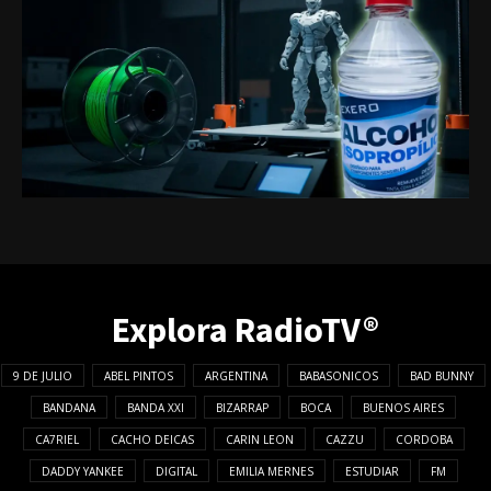
Explora RadioTV®
9 DE JULIO
ABEL PINTOS
ARGENTINA
BABASONICOS
BAD BUNNY
BANDANA
BANDA XXI
BIZARRAP
BOCA
BUENOS AIRES
CA7RIEL
CACHO DEICAS
CARIN LEON
CAZZU
CORDOBA
DADDY YANKEE
DIGITAL
EMILIA MERNES
ESTUDIAR
FM