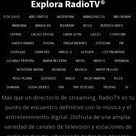
Explora RadioTV®
9 DE JULIO
ABEL PINTOS
ARGENTINA
BABASONICOS
BAD BUNNY
BANDANA
BANDA XXI
BIZARRAP
BOCA
BUENOS AIRES
CA7RIEL
CACHO DEICAS
CARIN LEON
CAZZU
CORDOBA
DADDY YANKEE
DIGITAL
EMILIA MERNES
ESTUDIAR
FM
GORILLAZ
GRAN REX
KAROL G
LA PLATA
LOS PALMERAS
LUCIANO PEREYRA
MARIA BECERRA
MESSI
MEXICO
MIRANDA
MOVISTAR ARENA
MUNDIAL
MUSICA
NATHY PELUSO
PESO PLUMA
QUEVEDO
RADIO
RICKY MARTIN
ROCK
SHAKIRA
SODA STEREO
TINI
TINI STOESSEL
TRUENO
TV
Más que un directorio de streaming, RadioTV es tu
punto de encuentro definitivo con la música y el
entretenimiento digital. Disfruta de una amplia
variedad de canales de televisión y estaciones de