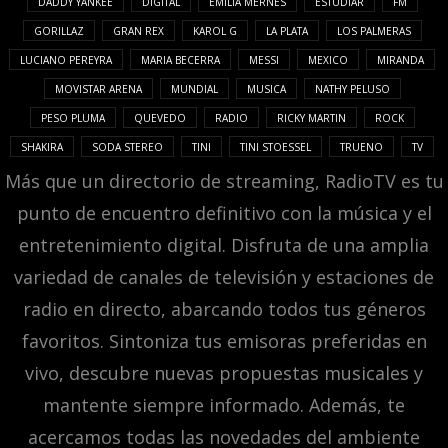
DADDY YANKEE
DIGITAL
EMILIA MERNES
ESTUDIAR
FM
GORILLAZ
GRAN REX
KAROL G
LA PLATA
LOS PALMERAS
LUCIANO PEREYRA
MARIA BECERRA
MESSI
MEXICO
MIRANDA
MOVISTAR ARENA
MUNDIAL
MUSICA
NATHY PELUSO
PESO PLUMA
QUEVEDO
RADIO
RICKY MARTIN
ROCK
SHAKIRA
SODA STEREO
TINI
TINI STOESSEL
TRUENO
TV
Más que un directorio de streaming, RadioTV es tu
punto de encuentro definitivo con la música y el
entretenimiento digital. Disfruta de una amplia
variedad de canales de televisión y estaciones de
radio en directo, abarcando todos tus géneros
favoritos. Sintoniza tus emisoras preferidas en
vivo, descubre nuevas propuestas musicales y
mantente siempre informado. Además, te
acercamos todas las novedades del ambiente