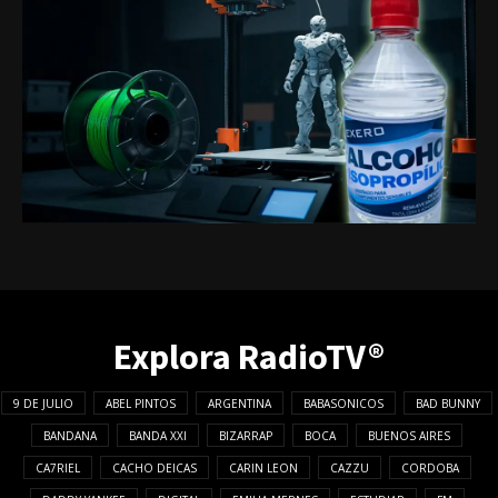
Explora RadioTV®
9 DE JULIO
ABEL PINTOS
ARGENTINA
BABASONICOS
BAD BUNNY
BANDANA
BANDA XXI
BIZARRAP
BOCA
BUENOS AIRES
CA7RIEL
CACHO DEICAS
CARIN LEON
CAZZU
CORDOBA