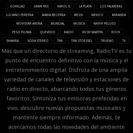
GORILLAZ
GRAN REX
KAROL G
LA PLATA
LOS PALMERAS
LUCIANO PEREYRA
MARIA BECERRA
MESSI
MEXICO
MIRANDA
MOVISTAR ARENA
MUNDIAL
MUSICA
NATHY PELUSO
PESO PLUMA
QUEVEDO
RADIO
RICKY MARTIN
ROCK
SHAKIRA
SODA STEREO
TINI
TINI STOESSEL
TRUENO
TV
Más que un directorio de streaming, RadioTV es tu
punto de encuentro definitivo con la música y el
entretenimiento digital. Disfruta de una amplia
variedad de canales de televisión y estaciones de
radio en directo, abarcando todos tus géneros
favoritos. Sintoniza tus emisoras preferidas en
vivo, descubre nuevas propuestas musicales y
mantente siempre informado. Además, te
acercamos todas las novedades del ambiente