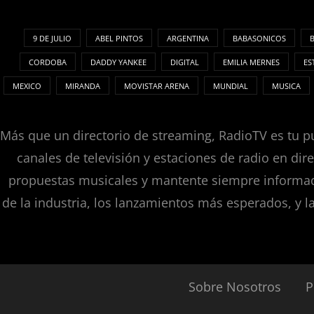
9 DE JULIO
ABEL PINTOS
ARGENTINA
BABASONICOS
CORDOBA
DADDY YANKEE
DIGITAL
EMILIA MERNES
ES
MEXICO
MIRANDA
MOVISTAR ARENA
MUNDIAL
MUSICA
Más que un directorio de streaming, RadioTV es tu pu
canales de televisión y estaciones de radio en dir
propuestas musicales y mantente siempre informado
de la industria, los lanzamientos más esperados, y l
Sobre Nosotros
P