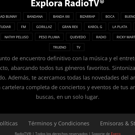
Explora RadioTV®
BAD BUNNY
BANDANA
BANDA XXI
BIZARRAP
BOCA
BUENO
TUDIAR
FM
GORILLAZ
GRAN REX
KAROL G
LA PLATA
NATHY PELUSO
PESO PLUMA
QUEVEDO
RADIO
RICKY MAR
TRUENO
TV
nto de encuentro definitivo con la música y el entret
ecto, abarcando todos tus géneros favoritos. Sintoni
. Además, te acercamos todas las novedades del ambie
a cartelera completa de conciertos y eventos de tus ar
buscas, en un solo lugar.
olíticas
Términos y Condiciones
Emisoras & S
RadioTV® | Todos los derechos reservados | Soporte de
Exero