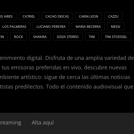
S AIRES
CA7RIEL
CACHO DEICAS
CARIN LEON
CAZZU
LOS PALMERAS
LUCIANO PEREYRA
MARIA BECERRA
MESSI
TIN
ROCK
SHAKIRA
SODA STEREO
TINI
TINI STOESSEL
enimiento digital. Disfruta de una amplia variedad de
za tus emisoras preferidas en vivo, descubre nuevas
nte artístico: sigue de cerca las últimas noticias
tistas predilectos. Todo el contenido audiovisual que
treaming
Alta aquí