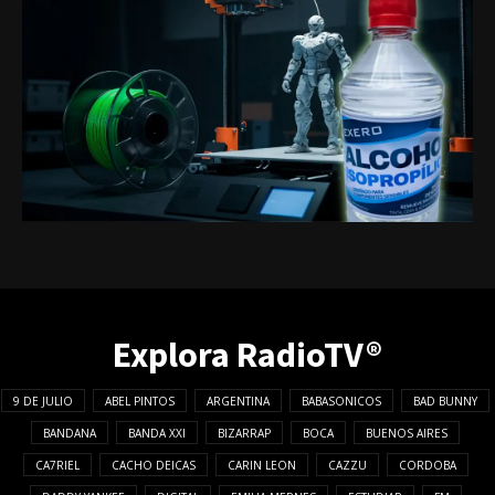
Explora RadioTV®
9 DE JULIO
ABEL PINTOS
ARGENTINA
BABASONICOS
BAD BUNNY
BANDANA
BANDA XXI
BIZARRAP
BOCA
BUENOS AIRES
CA7RIEL
CACHO DEICAS
CARIN LEON
CAZZU
CORDOBA