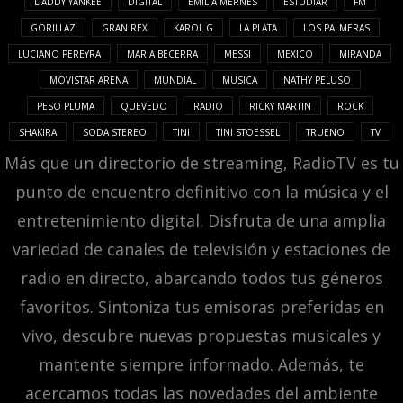
DADDY YANKEE
DIGITAL
EMILIA MERNES
ESTUDIAR
FM
GORILLAZ
GRAN REX
KAROL G
LA PLATA
LOS PALMERAS
LUCIANO PEREYRA
MARIA BECERRA
MESSI
MEXICO
MIRANDA
MOVISTAR ARENA
MUNDIAL
MUSICA
NATHY PELUSO
PESO PLUMA
QUEVEDO
RADIO
RICKY MARTIN
ROCK
SHAKIRA
SODA STEREO
TINI
TINI STOESSEL
TRUENO
TV
Más que un directorio de streaming, RadioTV es tu
punto de encuentro definitivo con la música y el
entretenimiento digital. Disfruta de una amplia
variedad de canales de televisión y estaciones de
radio en directo, abarcando todos tus géneros
favoritos. Sintoniza tus emisoras preferidas en
vivo, descubre nuevas propuestas musicales y
mantente siempre informado. Además, te
acercamos todas las novedades del ambiente