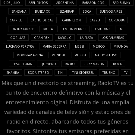
9 DE JULIO
ABEL PINTOS
ARGENTINA
BABASONICOS
BAD BUNNY
BANDANA
BANDA XXI
BIZARRAP
BOCA
BUENOS AIRES
CA7RIEL
CACHO DEICAS
CARIN LEON
CAZZU
CORDOBA
DADDY YANKEE
DIGITAL
EMILIA MERNES
ESTUDIAR
FM
GORILLAZ
GRAN REX
KAROL G
LA PLATA
LOS PALMERAS
LUCIANO PEREYRA
MARIA BECERRA
MESSI
MEXICO
MIRANDA
MOVISTAR ARENA
MUNDIAL
MUSICA
NATHY PELUSO
PESO PLUMA
QUEVEDO
RADIO
RICKY MARTIN
ROCK
SHAKIRA
SODA STEREO
TINI
TINI STOESSEL
TRUENO
TV
Más que un directorio de streaming, RadioTV es tu
punto de encuentro definitivo con la música y el
entretenimiento digital. Disfruta de una amplia
variedad de canales de televisión y estaciones de
radio en directo, abarcando todos tus géneros
favoritos. Sintoniza tus emisoras preferidas en