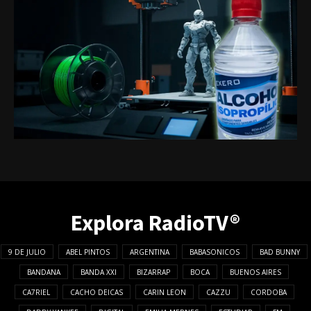
Explora RadioTV®
9 DE JULIO
ABEL PINTOS
ARGENTINA
BABASONICOS
BAD BUNNY
BANDANA
BANDA XXI
BIZARRAP
BOCA
BUENOS AIRES
CA7RIEL
CACHO DEICAS
CARIN LEON
CAZZU
CORDOBA