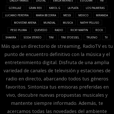
DADDY YANKEE
DIGITAL
EMILIA MERNES
ESTUDIAR
FM
GORILLAZ
GRAN REX
KAROL G
LA PLATA
LOS PALMERAS
LUCIANO PEREYRA
MARIA BECERRA
MESSI
MEXICO
MIRANDA
MOVISTAR ARENA
MUNDIAL
MUSICA
NATHY PELUSO
PESO PLUMA
QUEVEDO
RADIO
RICKY MARTIN
ROCK
SHAKIRA
SODA STEREO
TINI
TINI STOESSEL
TRUENO
TV
Más que un directorio de streaming, RadioTV es tu
punto de encuentro definitivo con la música y el
entretenimiento digital. Disfruta de una amplia
variedad de canales de televisión y estaciones de
radio en directo, abarcando todos tus géneros
favoritos. Sintoniza tus emisoras preferidas en
vivo, descubre nuevas propuestas musicales y
mantente siempre informado. Además, te
acercamos todas las novedades del ambiente