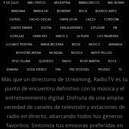
9 DE JULIO
ABEL PINTOS
ARGENTINA
BABASONICOS
BAD BUNNY
BANDANA
BANDA XXI
BIZARRAP
BOCA
BUENOS AIRES
CA7RIEL
CACHO DEICAS
CARIN LEON
CAZZU
CORDOBA
DADDY YANKEE
DIGITAL
EMILIA MERNES
ESTUDIAR
FM
GORILLAZ
GRAN REX
KAROL G
LA PLATA
LOS PALMERAS
LUCIANO PEREYRA
MARIA BECERRA
MESSI
MEXICO
MIRANDA
MOVISTAR ARENA
MUNDIAL
MUSICA
NATHY PELUSO
PESO PLUMA
QUEVEDO
RADIO
RICKY MARTIN
ROCK
SHAKIRA
SODA STEREO
TINI
TINI STOESSEL
TRUENO
TV
Más que un directorio de streaming, RadioTV es tu
punto de encuentro definitivo con la música y el
entretenimiento digital. Disfruta de una amplia
variedad de canales de televisión y estaciones de
radio en directo, abarcando todos tus géneros
favoritos. Sintoniza tus emisoras preferidas en