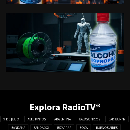
Explora RadioTV®
9 DE JULIO
ABEL PINTOS
ARGENTINA
BABASONICOS
BAD BUNNY
BANDANA
BANDA XXI
BIZARRAP
BOCA
BUENOS AIRES