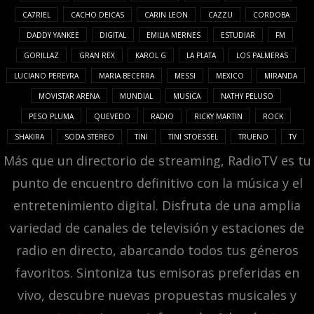
CA7RIEL
CACHO DEICAS
CARIN LEON
CAZZU
CORDOBA
DADDY YANKEE
DIGITAL
EMILIA MERNES
ESTUDIAR
FM
GORILLAZ
GRAN REX
KAROL G
LA PLATA
LOS PALMERAS
LUCIANO PEREYRA
MARIA BECERRA
MESSI
MEXICO
MIRANDA
MOVISTAR ARENA
MUNDIAL
MUSICA
NATHY PELUSO
PESO PLUMA
QUEVEDO
RADIO
RICKY MARTIN
ROCK
SHAKIRA
SODA STEREO
TINI
TINI STOESSEL
TRUENO
TV
Más que un directorio de streaming, RadioTV es tu
punto de encuentro definitivo con la música y el
entretenimiento digital. Disfruta de una amplia
variedad de canales de televisión y estaciones de
radio en directo, abarcando todos tus géneros
favoritos. Sintoniza tus emisoras preferidas en
vivo, descubre nuevas propuestas musicales y