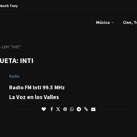
bbath Tony Iommi...
Música
Cine, 
 con "inti"
QUETA:
INTI
Radio
Radio FM Inti 99.5 MHz
La Voz en los Valles