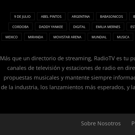
9 DE JULIO
ABEL PINTOS
ARGENTINA
BABASONICOS
CORDOBA
DADDY YANKEE
DIGITAL
EMILIA MERNES
ES
MEXICO
MIRANDA
MOVISTAR ARENA
MUNDIAL
MUSICA
Más que un directorio de streaming, RadioTV es tu pu
canales de televisión y estaciones de radio en dir
propuestas musicales y mantente siempre informado
de la industria, los lanzamientos más esperados, y l
Sobre Nosotros
P