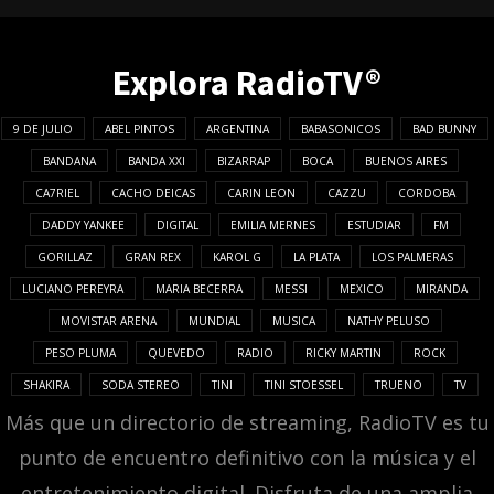
Explora RadioTV®
9 DE JULIO
ABEL PINTOS
ARGENTINA
BABASONICOS
BAD BUNNY
BANDANA
BANDA XXI
BIZARRAP
BOCA
BUENOS AIRES
CA7RIEL
CACHO DEICAS
CARIN LEON
CAZZU
CORDOBA
DADDY YANKEE
DIGITAL
EMILIA MERNES
ESTUDIAR
FM
GORILLAZ
GRAN REX
KAROL G
LA PLATA
LOS PALMERAS
LUCIANO PEREYRA
MARIA BECERRA
MESSI
MEXICO
MIRANDA
MOVISTAR ARENA
MUNDIAL
MUSICA
NATHY PELUSO
PESO PLUMA
QUEVEDO
RADIO
RICKY MARTIN
ROCK
SHAKIRA
SODA STEREO
TINI
TINI STOESSEL
TRUENO
TV
Más que un directorio de streaming, RadioTV es tu
punto de encuentro definitivo con la música y el
entretenimiento digital. Disfruta de una amplia