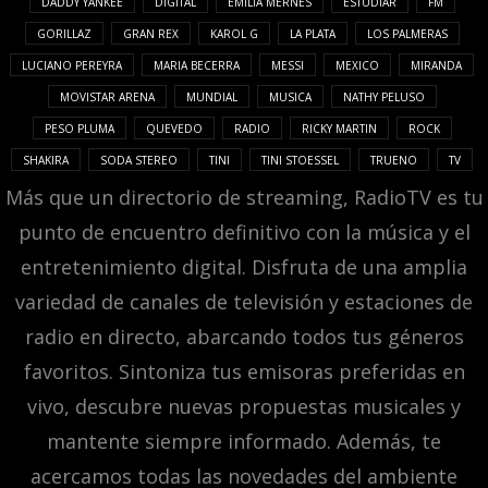
DADDY YANKEE
DIGITAL
EMILIA MERNES
ESTUDIAR
FM
GORILLAZ
GRAN REX
KAROL G
LA PLATA
LOS PALMERAS
LUCIANO PEREYRA
MARIA BECERRA
MESSI
MEXICO
MIRANDA
MOVISTAR ARENA
MUNDIAL
MUSICA
NATHY PELUSO
PESO PLUMA
QUEVEDO
RADIO
RICKY MARTIN
ROCK
SHAKIRA
SODA STEREO
TINI
TINI STOESSEL
TRUENO
TV
Más que un directorio de streaming, RadioTV es tu
punto de encuentro definitivo con la música y el
entretenimiento digital. Disfruta de una amplia
variedad de canales de televisión y estaciones de
radio en directo, abarcando todos tus géneros
favoritos. Sintoniza tus emisoras preferidas en
vivo, descubre nuevas propuestas musicales y
mantente siempre informado. Además, te
acercamos todas las novedades del ambiente