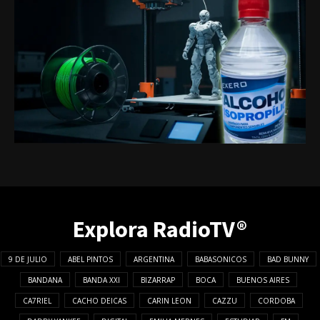
Explora RadioTV®
9 DE JULIO
ABEL PINTOS
ARGENTINA
BABASONICOS
BAD BUNNY
BANDANA
BANDA XXI
BIZARRAP
BOCA
BUENOS AIRES
CA7RIEL
CACHO DEICAS
CARIN LEON
CAZZU
CORDOBA