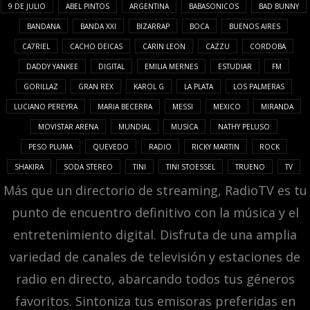
9 DE JULIO
ABEL PINTOS
ARGENTINA
BABASONICOS
BAD BUNNY
BANDANA
BANDA XXI
BIZARRAP
BOCA
BUENOS AIRES
CA7RIEL
CACHO DEICAS
CARIN LEON
CAZZU
CORDOBA
DADDY YANKEE
DIGITAL
EMILIA MERNES
ESTUDIAR
FM
GORILLAZ
GRAN REX
KAROL G
LA PLATA
LOS PALMERAS
LUCIANO PEREYRA
MARIA BECERRA
MESSI
MEXICO
MIRANDA
MOVISTAR ARENA
MUNDIAL
MUSICA
NATHY PELUSO
PESO PLUMA
QUEVEDO
RADIO
RICKY MARTIN
ROCK
SHAKIRA
SODA STEREO
TINI
TINI STOESSEL
TRUENO
TV
Más que un directorio de streaming, RadioTV es tu
punto de encuentro definitivo con la música y el
entretenimiento digital. Disfruta de una amplia
variedad de canales de televisión y estaciones de
radio en directo, abarcando todos tus géneros
favoritos. Sintoniza tus emisoras preferidas en