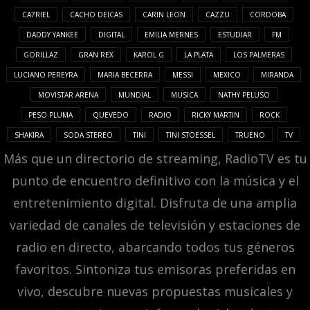
CA7RIEL
CACHO DEICAS
CARIN LEON
CAZZU
CORDOBA
DADDY YANKEE
DIGITAL
EMILIA MERNES
ESTUDIAR
FM
GORILLAZ
GRAN REX
KAROL G
LA PLATA
LOS PALMERAS
LUCIANO PEREYRA
MARIA BECERRA
MESSI
MEXICO
MIRANDA
MOVISTAR ARENA
MUNDIAL
MUSICA
NATHY PELUSO
PESO PLUMA
QUEVEDO
RADIO
RICKY MARTIN
ROCK
SHAKIRA
SODA STEREO
TINI
TINI STOESSEL
TRUENO
TV
Más que un directorio de streaming, RadioTV es tu
punto de encuentro definitivo con la música y el
entretenimiento digital. Disfruta de una amplia
variedad de canales de televisión y estaciones de
radio en directo, abarcando todos tus géneros
favoritos. Sintoniza tus emisoras preferidas en
vivo, descubre nuevas propuestas musicales y