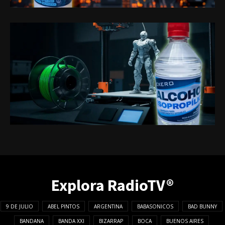
Explora RadioTV®
9 DE JULIO
ABEL PINTOS
ARGENTINA
BABASONICOS
BAD BUNNY
BANDANA
BANDA XXI
BIZARRAP
BOCA
BUENOS AIRES