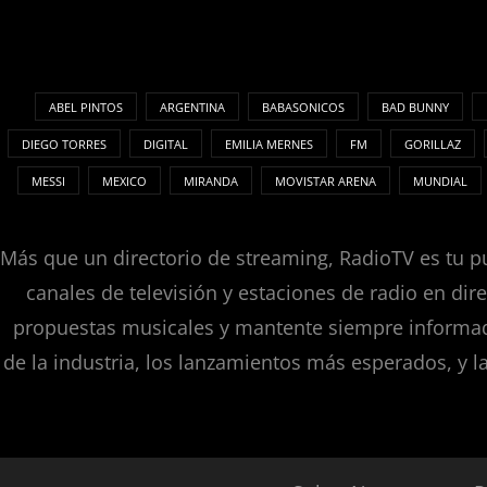
ABEL PINTOS
ARGENTINA
BABASONICOS
BAD BUNNY
DIEGO TORRES
DIGITAL
EMILIA MERNES
FM
GORILLAZ
MESSI
MEXICO
MIRANDA
MOVISTAR ARENA
MUNDIAL
Más que un directorio de streaming, RadioTV es tu pu
canales de televisión y estaciones de radio en dir
propuestas musicales y mantente siempre informado
de la industria, los lanzamientos más esperados, y l