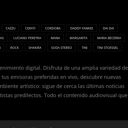
CAZZU
CERATI
CORDOBA
DADDY YANKEE
DAI DAI
AS
LUCIANO PEREYRA
MANA
MARGARITA
MARIA BECERRA
N
ROCK
SHAKIRA
SODA STEREO
TINI
TINI STOESSEL
enimiento digital. Disfruta de una amplia variedad de
za tus emisoras preferidas en vivo, descubre nuevas
nte artístico: sigue de cerca las últimas noticias
tistas predilectos. Todo el contenido audiovisual que