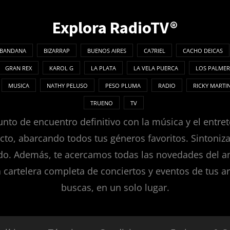
Explora RadioTV®
BANDANA
BIZARRAP
BUENOS AIRES
CA7RIEL
CACHO DEICAS
GRAN REX
KAROL G
LA PLATA
LA VELA PUERCA
LOS PALMER
MUSICA
NATHY PELUSO
PESO PLUMA
RADIO
RICKY MARTI
TRUENO
TV
nto de encuentro definitivo con la música y el entret
ecto, abarcando todos tus géneros favoritos. Sintoni
. Además, te acercamos todas las novedades del ambie
a cartelera completa de conciertos y eventos de tus ar
buscas, en un solo lugar.