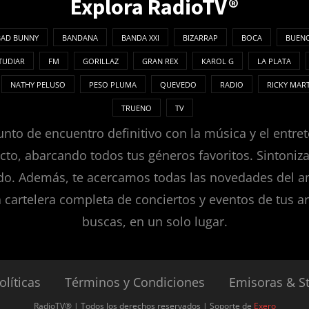
Explora RadioTV®
BAD BUNNY
BANDANA
BANDA XXI
BIZARRAP
BOCA
BUENO
TUDIAR
FM
GORILLAZ
GRAN REX
KAROL G
LA PLATA
NATHY PELUSO
PESO PLUMA
QUEVEDO
RADIO
RICKY MAR
TRUENO
TV
nto de encuentro definitivo con la música y el entret
ecto, abarcando todos tus géneros favoritos. Sintoni
. Además, te acercamos todas las novedades del ambie
a cartelera completa de conciertos y eventos de tus ar
buscas, en un solo lugar.
olíticas
Términos y Condiciones
Emisoras & S
RadioTV® | Todos los derechos reservados | Soporte de
Exero