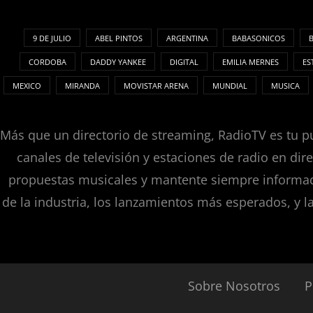
9 DE JULIO
ABEL PINTOS
ARGENTINA
BABASONICOS
CORDOBA
DADDY YANKEE
DIGITAL
EMILIA MERNES
ES
MEXICO
MIRANDA
MOVISTAR ARENA
MUNDIAL
MUSICA
Más que un directorio de streaming, RadioTV es tu pu
canales de televisión y estaciones de radio en dir
propuestas musicales y mantente siempre informado
de la industria, los lanzamientos más esperados, y l
Sobre Nosotros
P