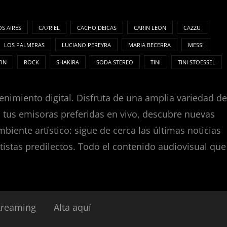
S AIRES
CA7RIEL
CACHO DEICAS
CARIN LEON
CAZZU
LOS PALMERAS
LUCIANO PEREYRA
MARIA BECERRA
MESSI
TIN
ROCK
SHAKIRA
SODA STEREO
TINI
TINI STOESSEL
enimiento digital. Disfruta de una amplia variedad de
za tus emisoras preferidas en vivo, descubre nuevas
nte artístico: sigue de cerca las últimas noticias
tistas predilectos. Todo el contenido audiovisual que
treaming
Alta aquí