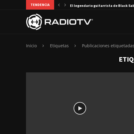
TENDENCIA
El legendario guitarrista de Black Sa
Inicio
Etiquetas
Publicaciones etiquetada
ETI