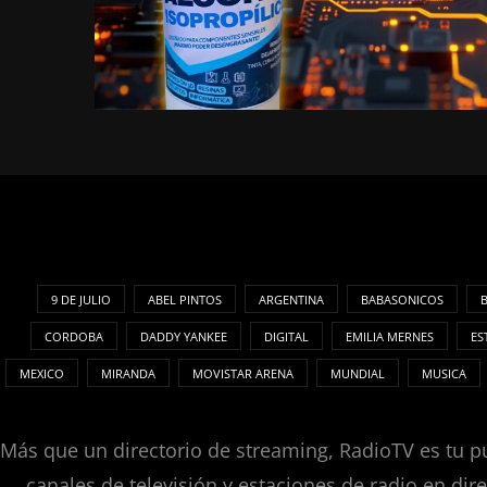
9 DE JULIO
ABEL PINTOS
ARGENTINA
BABASONICOS
CORDOBA
DADDY YANKEE
DIGITAL
EMILIA MERNES
ES
MEXICO
MIRANDA
MOVISTAR ARENA
MUNDIAL
MUSICA
Más que un directorio de streaming, RadioTV es tu pu
canales de televisión y estaciones de radio en dir