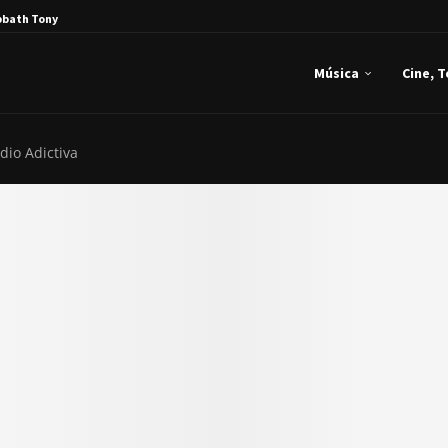
bbath Tony Iommi...
Música
Cine, 
dio Adictiva