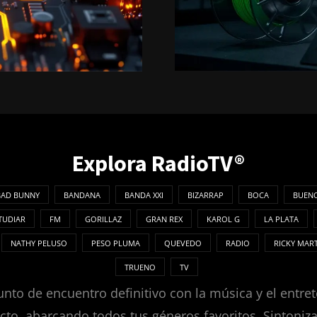
Explora RadioTV®
BAD BUNNY
BANDANA
BANDA XXI
BIZARRAP
BOCA
BUENO
TUDIAR
FM
GORILLAZ
GRAN REX
KAROL G
LA PLATA
NATHY PELUSO
PESO PLUMA
QUEVEDO
RADIO
RICKY MAR
TRUENO
TV
nto de encuentro definitivo con la música y el entret
ecto, abarcando todos tus géneros favoritos. Sintoni