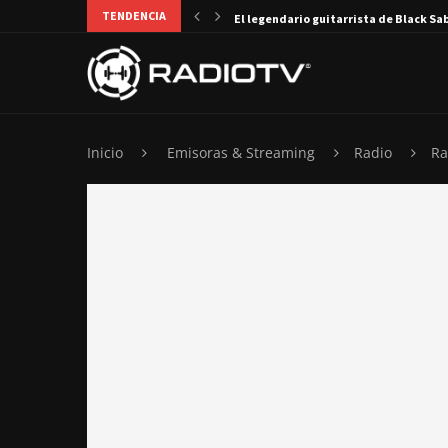
TENDENCIA
El legendario guitarrista de Black Sa
Inicio
Emisoras & Streaming
Radio
Ra