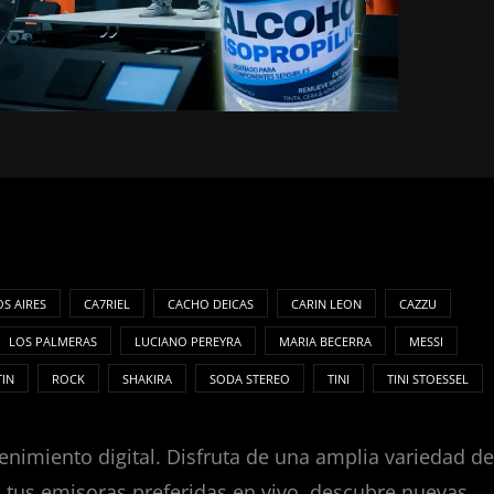
S AIRES
CA7RIEL
CACHO DEICAS
CARIN LEON
CAZZU
LOS PALMERAS
LUCIANO PEREYRA
MARIA BECERRA
MESSI
TIN
ROCK
SHAKIRA
SODA STEREO
TINI
TINI STOESSEL
enimiento digital. Disfruta de una amplia variedad de
za tus emisoras preferidas en vivo, descubre nuevas