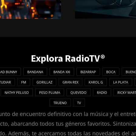
Explora RadioTV®
BAD BUNNY
BANDANA
BANDA XXI
BIZARRAP
BOCA
BUENO
TUDIAR
FM
GORILLAZ
GRAN REX
KAROL G
LA PLATA
NATHY PELUSO
PESO PLUMA
QUEVEDO
RADIO
RICKY MAR
TRUENO
TV
nto de encuentro definitivo con la música y el entret
ecto, abarcando todos tus géneros favoritos. Sintoni
. Además, te acercamos todas las novedades del ambie