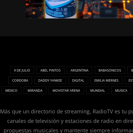
9 DE JULIO
ABEL PINTOS
ARGENTINA
BABASONICOS
CORDOBA
DADDY YANKEE
DIGITAL
EMILIA MERNES
ES
MEXICO
MIRANDA
MOVISTAR ARENA
MUNDIAL
MUSICA
Más que un directorio de streaming, RadioTV es tu pu
canales de televisión y estaciones de radio en dir
propuestas musicales y mantente siempre informado