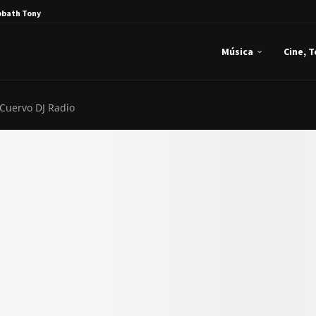
bbath Tony Iommi...
Música
Cine, 
 Cuervo DJ Radio