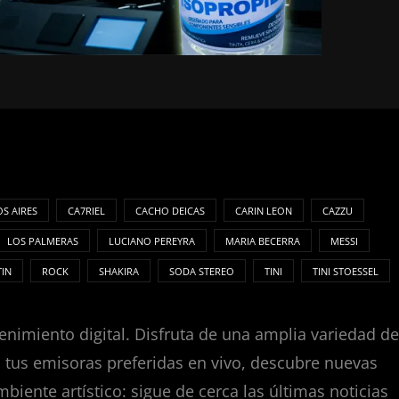
S AIRES
CA7RIEL
CACHO DEICAS
CARIN LEON
CAZZU
LOS PALMERAS
LUCIANO PEREYRA
MARIA BECERRA
MESSI
TIN
ROCK
SHAKIRA
SODA STEREO
TINI
TINI STOESSEL
enimiento digital. Disfruta de una amplia variedad de
za tus emisoras preferidas en vivo, descubre nuevas
nte artístico: sigue de cerca las últimas noticias