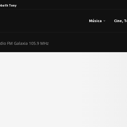
bbath Tony Iommi...
Música
Cine, 
dio FM Galaxia 105.9 MHz