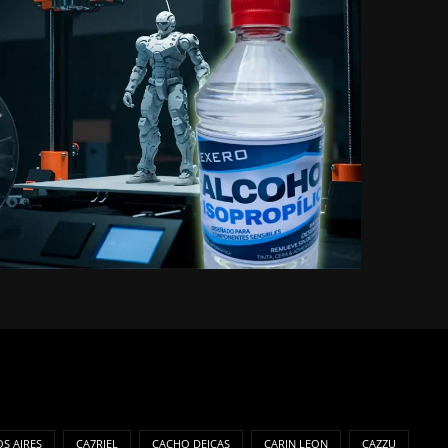
S AIRES
CA7RIEL
CACHO DEICAS
CARIN LEON
CAZZU