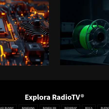
Explora RadioTV®
BAD BUNNY
BANDANA
BANDA XXI
BIZARRAP
BOCA
BUENO