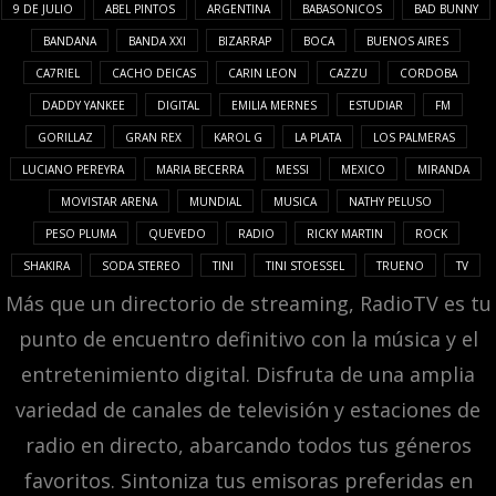
9 DE JULIO
ABEL PINTOS
ARGENTINA
BABASONICOS
BAD BUNNY
BANDANA
BANDA XXI
BIZARRAP
BOCA
BUENOS AIRES
CA7RIEL
CACHO DEICAS
CARIN LEON
CAZZU
CORDOBA
DADDY YANKEE
DIGITAL
EMILIA MERNES
ESTUDIAR
FM
GORILLAZ
GRAN REX
KAROL G
LA PLATA
LOS PALMERAS
LUCIANO PEREYRA
MARIA BECERRA
MESSI
MEXICO
MIRANDA
MOVISTAR ARENA
MUNDIAL
MUSICA
NATHY PELUSO
PESO PLUMA
QUEVEDO
RADIO
RICKY MARTIN
ROCK
SHAKIRA
SODA STEREO
TINI
TINI STOESSEL
TRUENO
TV
Más que un directorio de streaming, RadioTV es tu
punto de encuentro definitivo con la música y el
entretenimiento digital. Disfruta de una amplia
variedad de canales de televisión y estaciones de
radio en directo, abarcando todos tus géneros
favoritos. Sintoniza tus emisoras preferidas en