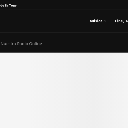
bbath Tony Iommi...
Música
Cine, 
 Nuestra Radio Online