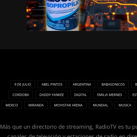
9 DE JULIO
ABEL PINTOS
ARGENTINA
BABASONICOS
CORDOBA
DADDY YANKEE
DIGITAL
EMILIA MERNES
ES
MEXICO
MIRANDA
MOVISTAR ARENA
MUNDIAL
MUSICA
Más que un directorio de streaming, RadioTV es tu pu
canales de televisión y estaciones de radio en dir