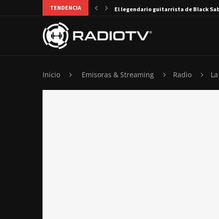
TENDENCIA
El legendario guitarrista de Black Sa
Inicio
Emisoras & Streaming
Radio
La