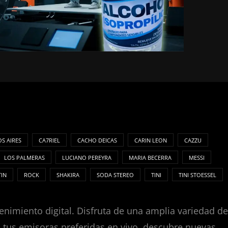
S AIRES
CA7RIEL
CACHO DEICAS
CARIN LEON
CAZZU
LOS PALMERAS
LUCIANO PEREYRA
MARIA BECERRA
MESSI
TIN
ROCK
SHAKIRA
SODA STEREO
TINI
TINI STOESSEL
enimiento digital. Disfruta de una amplia variedad de
za tus emisoras preferidas en vivo, descubre nuevas