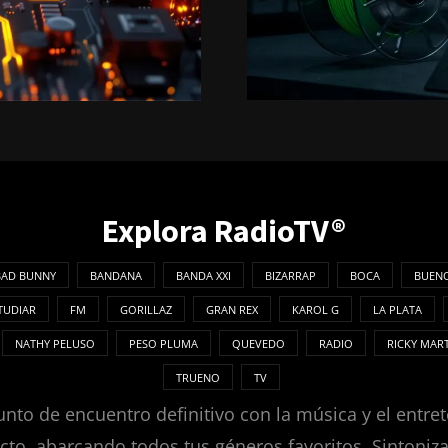
Explora RadioTV®
BAD BUNNY
BANDANA
BANDA XXI
BIZARRAP
BOCA
BUENO
TUDIAR
FM
GORILLAZ
GRAN REX
KAROL G
LA PLATA
NATHY PELUSO
PESO PLUMA
QUEVEDO
RADIO
RICKY MAR
TRUENO
TV
nto de encuentro definitivo con la música y el entret
ecto, abarcando todos tus géneros favoritos. Sintoni