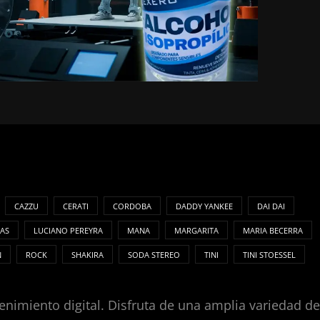
CAZZU
CERATI
CORDOBA
DADDY YANKEE
DAI DAI
AS
LUCIANO PEREYRA
MANA
MARGARITA
MARIA BECERRA
N
ROCK
SHAKIRA
SODA STEREO
TINI
TINI STOESSEL
enimiento digital. Disfruta de una amplia variedad de