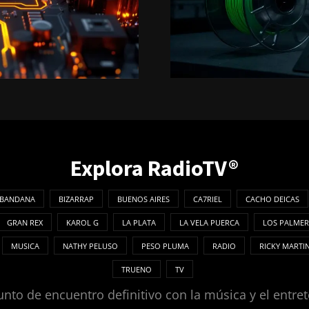
Explora RadioTV®
BANDANA
BIZARRAP
BUENOS AIRES
CA7RIEL
CACHO DEICAS
GRAN REX
KAROL G
LA PLATA
LA VELA PUERCA
LOS PALMER
MUSICA
NATHY PELUSO
PESO PLUMA
RADIO
RICKY MARTI
TRUENO
TV
nto de encuentro definitivo con la música y el entret