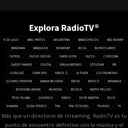
Explora RadioTV®
9 DE JULIO
ABEL PINTOS
ARGENTINA
BABASONICOS
BAD BUNNY
BANDANA
BANDA XXI
BIZARRAP
BOCA
BUENOS AIRES
CA7RIEL
CACHO DEICAS
CARIN LEON
CAZZU
CORDOBA
DADDY YANKEE
DIGITAL
EMILIA MERNES
ESTUDIAR
FM
GORILLAZ
GRAN REX
KAROL G
LA PLATA
LOS PALMERAS
LUCIANO PEREYRA
MARIA BECERRA
MESSI
MEXICO
MIRANDA
MOVISTAR ARENA
MUNDIAL
MUSICA
NATHY PELUSO
PESO PLUMA
QUEVEDO
RADIO
RICKY MARTIN
ROCK
SHAKIRA
SODA STEREO
TINI
TINI STOESSEL
TRUENO
TV
Más que un directorio de streaming, RadioTV es tu
punto de encuentro definitivo con la música y el