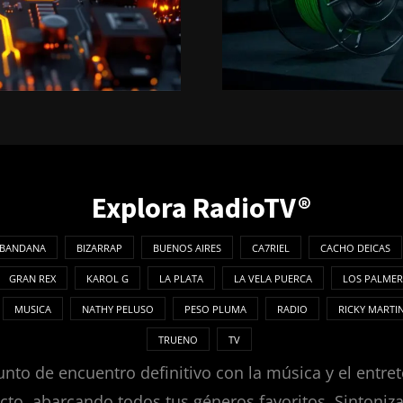
Explora RadioTV®
BANDANA
BIZARRAP
BUENOS AIRES
CA7RIEL
CACHO DEICAS
GRAN REX
KAROL G
LA PLATA
LA VELA PUERCA
LOS PALMER
MUSICA
NATHY PELUSO
PESO PLUMA
RADIO
RICKY MARTI
TRUENO
TV
nto de encuentro definitivo con la música y el entret
ecto, abarcando todos tus géneros favoritos. Sintoni