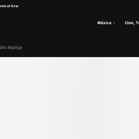
san al Gran...
Música
Cine, 
dio Manija