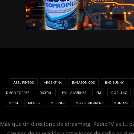
ABEL PINTOS
ARGENTINA
BABASONICOS
BAD BUNNY
DIEGO TORRES
DIGITAL
EMILIA MERNES
FM
GORILLAZ
MESSI
MEXICO
MIRANDA
MOVISTAR ARENA
MUNDIAL
Más que un directorio de streaming, RadioTV es tu pu
canales de televisión y estaciones de radio en dir