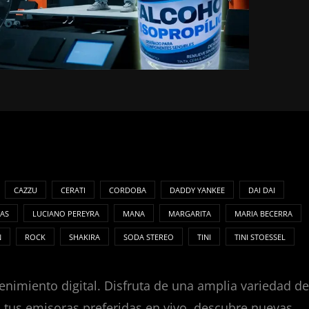
CAZZU
CERATI
CORDOBA
DADDY YANKEE
DAI DAI
AS
LUCIANO PEREYRA
MANA
MARGARITA
MARIA BECERRA
N
ROCK
SHAKIRA
SODA STEREO
TINI
TINI STOESSEL
enimiento digital. Disfruta de una amplia variedad de
za tus emisoras preferidas en vivo, descubre nuevas