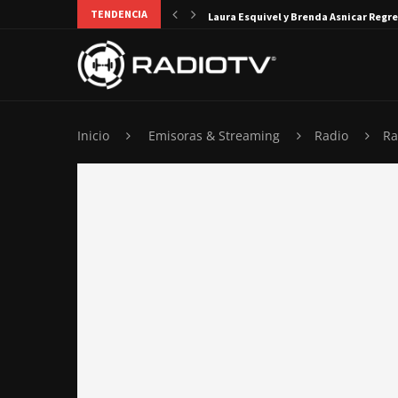
TENDENCIA
Laura Esquivel y Brenda Asnicar Regre
Inicio
Emisoras & Streaming
Radio
Ra