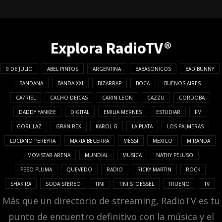
Explora RadioTV®
9 DE JULIO
ABEL PINTOS
ARGENTINA
BABASONICOS
BAD BUNNY
BANDANA
BANDA XXI
BIZARRAP
BOCA
BUENOS AIRES
CA7RIEL
CACHO DEICAS
CARIN LEON
CAZZU
CORDOBA
DADDY YANKEE
DIGITAL
EMILIA MERNES
ESTUDIAR
FM
GORILLAZ
GRAN REX
KAROL G
LA PLATA
LOS PALMERAS
LUCIANO PEREYRA
MARIA BECERRA
MESSI
MEXICO
MIRANDA
MOVISTAR ARENA
MUNDIAL
MUSICA
NATHY PELUSO
PESO PLUMA
QUEVEDO
RADIO
RICKY MARTIN
ROCK
SHAKIRA
SODA STEREO
TINI
TINI STOESSEL
TRUENO
TV
Más que un directorio de streaming, RadioTV es tu
punto de encuentro definitivo con la música y el