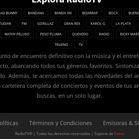
BAD BUNNY
BANDANA
BANDA XXI
BIZARRAP
BOCA
BUENO
TUDIAR
FM
GORILLAZ
GRAN REX
KAROL G
LA PLATA
NATHY PELUSO
PESO PLUMA
QUEVEDO
RADIO
RICKY MAR
TRUENO
TV
nto de encuentro definitivo con la música y el entret
ecto, abarcando todos tus géneros favoritos. Sintoni
. Además, te acercamos todas las novedades del ambie
a cartelera completa de conciertos y eventos de tus ar
buscas, en un solo lugar.
olíticas
Términos y Condiciones
Emisoras & S
RadioTV® | Todos los derechos reservados | Soporte de
Exero