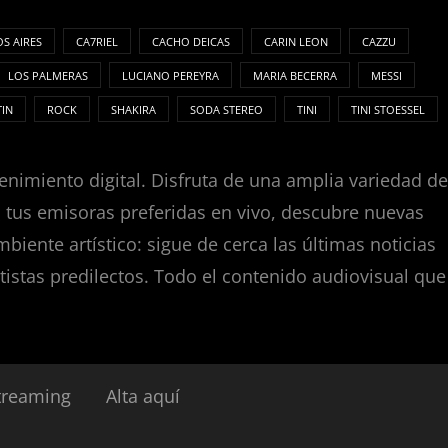
S AIRES
CA7RIEL
CACHO DEICAS
CARIN LEON
CAZZU
LOS PALMERAS
LUCIANO PEREYRA
MARIA BECERRA
MESSI
TIN
ROCK
SHAKIRA
SODA STEREO
TINI
TINI STOESSEL
enimiento digital. Disfruta de una amplia variedad de
za tus emisoras preferidas en vivo, descubre nuevas
nte artístico: sigue de cerca las últimas noticias
tistas predilectos. Todo el contenido audiovisual que
treaming
Alta aquí