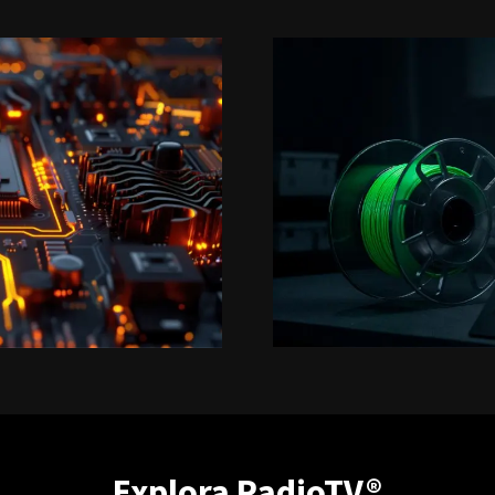
Explora RadioTV®