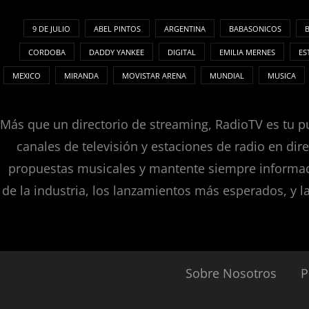
9 DE JULIO
ABEL PINTOS
ARGENTINA
BABASONICOS
CORDOBA
DADDY YANKEE
DIGITAL
EMILIA MERNES
ES
MEXICO
MIRANDA
MOVISTAR ARENA
MUNDIAL
MUSICA
Más que un directorio de streaming, RadioTV es tu pu
canales de televisión y estaciones de radio en dir
propuestas musicales y mantente siempre informado
de la industria, los lanzamientos más esperados, y l
Sobre Nosotros
P