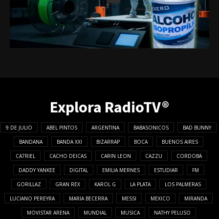
Explora RadioTV®
9 DE JULIO
ABEL PINTOS
ARGENTINA
BABASONICOS
BAD BUNNY
BANDANA
BANDA XXI
BIZARRAP
BOCA
BUENOS AIRES
CA7RIEL
CACHO DEICAS
CARIN LEON
CAZZU
CORDOBA
DADDY YANKEE
DIGITAL
EMILIA MERNES
ESTUDIAR
FM
GORILLAZ
GRAN REX
KAROL G
LA PLATA
LOS PALMERAS
LUCIANO PEREYRA
MARIA BECERRA
MESSI
MEXICO
MIRANDA
MOVISTAR ARENA
MUNDIAL
MUSICA
NATHY PELUSO