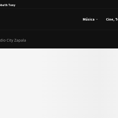
bbath Tony Iommi...
Música
Cine, 
dio City Zapala