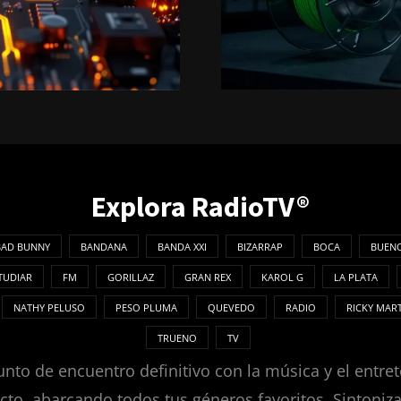
Explora RadioTV®
BAD BUNNY
BANDANA
BANDA XXI
BIZARRAP
BOCA
BUENO
TUDIAR
FM
GORILLAZ
GRAN REX
KAROL G
LA PLATA
NATHY PELUSO
PESO PLUMA
QUEVEDO
RADIO
RICKY MAR
TRUENO
TV
nto de encuentro definitivo con la música y el entret
ecto, abarcando todos tus géneros favoritos. Sintoni