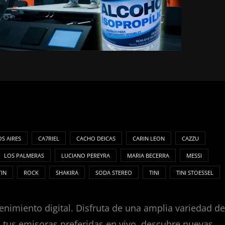
S AIRES
CA7RIEL
CACHO DEICAS
CARIN LEON
CAZZU
LOS PALMERAS
LUCIANO PEREYRA
MARIA BECERRA
MESSI
TIN
ROCK
SHAKIRA
SODA STEREO
TINI
TINI STOESSEL
enimiento digital. Disfruta de una amplia variedad de
za tus emisoras preferidas en vivo, descubre nuevas