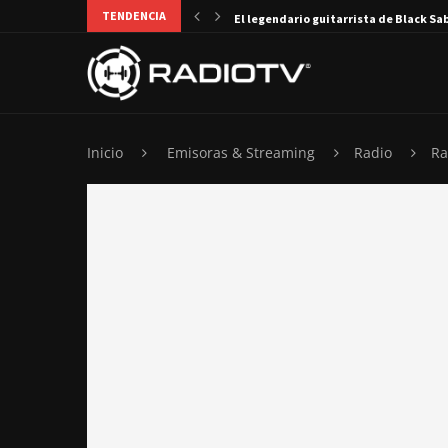
TENDENCIA
El legendario guitarrista de Black Sa
Inicio
Emisoras & Streaming
Radio
Ra