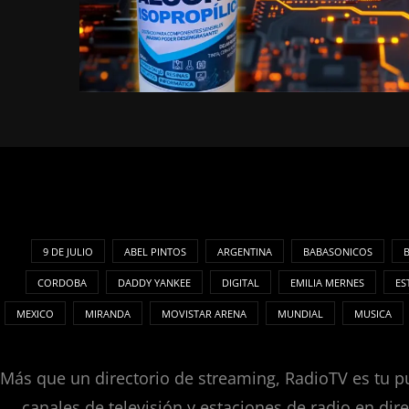
9 DE JULIO
ABEL PINTOS
ARGENTINA
BABASONICOS
CORDOBA
DADDY YANKEE
DIGITAL
EMILIA MERNES
ES
MEXICO
MIRANDA
MOVISTAR ARENA
MUNDIAL
MUSICA
Más que un directorio de streaming, RadioTV es tu pu
canales de televisión y estaciones de radio en dir