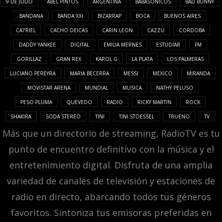
9 DE JULIO
ABEL PINTOS
ARGENTINA
BABASONICOS
BAD BUNNY
BANDANA
BANDA XXI
BIZARRAP
BOCA
BUENOS AIRES
CA7RIEL
CACHO DEICAS
CARIN LEON
CAZZU
CORDOBA
DADDY YANKEE
DIGITAL
EMILIA MERNES
ESTUDIAR
FM
GORILLAZ
GRAN REX
KAROL G
LA PLATA
LOS PALMERAS
LUCIANO PEREYRA
MARIA BECERRA
MESSI
MEXICO
MIRANDA
MOVISTAR ARENA
MUNDIAL
MUSICA
NATHY PELUSO
PESO PLUMA
QUEVEDO
RADIO
RICKY MARTIN
ROCK
SHAKIRA
SODA STEREO
TINI
TINI STOESSEL
TRUENO
TV
Más que un directorio de streaming, RadioTV es tu
punto de encuentro definitivo con la música y el
entretenimiento digital. Disfruta de una amplia
variedad de canales de televisión y estaciones de
radio en directo, abarcando todos tus géneros
favoritos. Sintoniza tus emisoras preferidas en