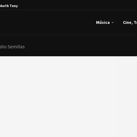
bbath Tony Iommi...
Música
Cine, 
dio Semillas