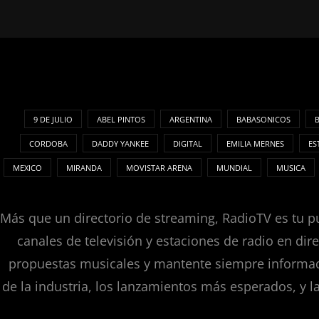
9 DE JULIO
ABEL PINTOS
ARGENTINA
BABASONICOS
CORDOBA
DADDY YANKEE
DIGITAL
EMILIA MERNES
ES
MEXICO
MIRANDA
MOVISTAR ARENA
MUNDIAL
MUSICA
Más que un directorio de streaming, RadioTV es tu pu
canales de televisión y estaciones de radio en dir
propuestas musicales y mantente siempre informado
de la industria, los lanzamientos más esperados, y l