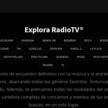
Explora RadioTV®
BAD BUNNY
BANDANA
BANDA XXI
BIZARRAP
BOCA
BUENO
TUDIAR
FM
GORILLAZ
GRAN REX
KAROL G
LA PLATA
NATHY PELUSO
PESO PLUMA
QUEVEDO
RADIO
RICKY MAR
TRUENO
TV
nto de encuentro definitivo con la música y el entret
ecto, abarcando todos tus géneros favoritos. Sintoni
. Además, te acercamos todas las novedades del ambie
a cartelera completa de conciertos y eventos de tus ar
buscas, en un solo lugar.