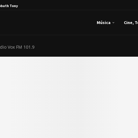
bbath Tony Iommi...
Música
Cine, 
dio Vox FM 101.9