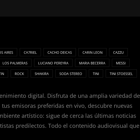
S AIRES
CA7RIEL
CACHO DEICAS
CARIN LEON
CAZZU
LOS PALMERAS
LUCIANO PEREYRA
MARIA BECERRA
MESSI
TIN
ROCK
SHAKIRA
SODA STEREO
TINI
TINI STOESSEL
enimiento digital. Disfruta de una amplia variedad de
za tus emisoras preferidas en vivo, descubre nuevas
nte artístico: sigue de cerca las últimas noticias
tistas predilectos. Todo el contenido audiovisual que