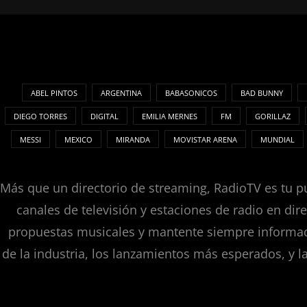
ABEL PINTOS
ARGENTINA
BABASONICOS
BAD BUNNY
DIEGO TORRES
DIGITAL
EMILIA MERNES
FM
GORILLAZ
MESSI
MEXICO
MIRANDA
MOVISTAR ARENA
MUNDIAL
Más que un directorio de streaming, RadioTV es tu pu
canales de televisión y estaciones de radio en dir
propuestas musicales y mantente siempre informado
de la industria, los lanzamientos más esperados, y l