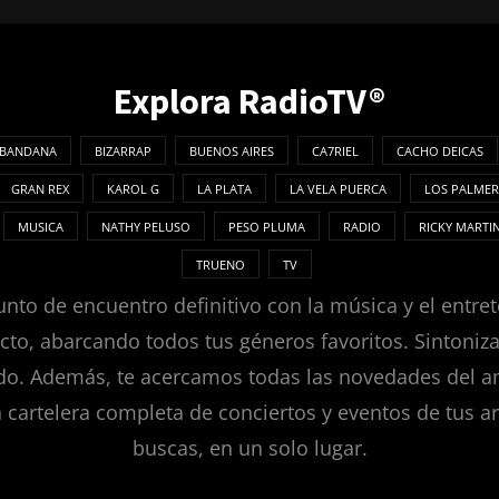
Explora RadioTV®
BANDANA
BIZARRAP
BUENOS AIRES
CA7RIEL
CACHO DEICAS
GRAN REX
KAROL G
LA PLATA
LA VELA PUERCA
LOS PALMER
MUSICA
NATHY PELUSO
PESO PLUMA
RADIO
RICKY MARTI
TRUENO
TV
nto de encuentro definitivo con la música y el entret
ecto, abarcando todos tus géneros favoritos. Sintoni
. Además, te acercamos todas las novedades del ambie
a cartelera completa de conciertos y eventos de tus ar
buscas, en un solo lugar.