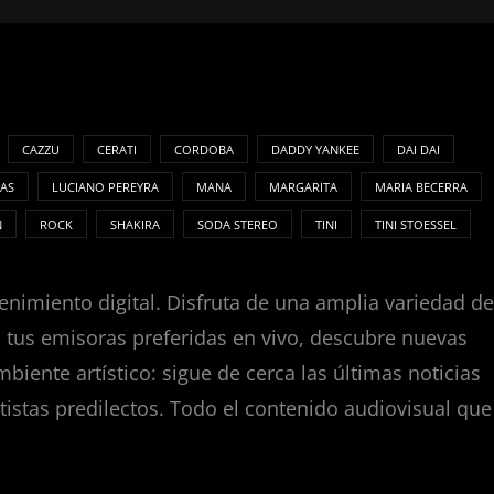
CAZZU
CERATI
CORDOBA
DADDY YANKEE
DAI DAI
AS
LUCIANO PEREYRA
MANA
MARGARITA
MARIA BECERRA
N
ROCK
SHAKIRA
SODA STEREO
TINI
TINI STOESSEL
enimiento digital. Disfruta de una amplia variedad de
za tus emisoras preferidas en vivo, descubre nuevas
nte artístico: sigue de cerca las últimas noticias
tistas predilectos. Todo el contenido audiovisual que