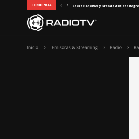
TENDENCIA
Laura Esquivel y Brenda Asnicar Regre
Inicio
Emisoras & Streaming
Radio
Ra