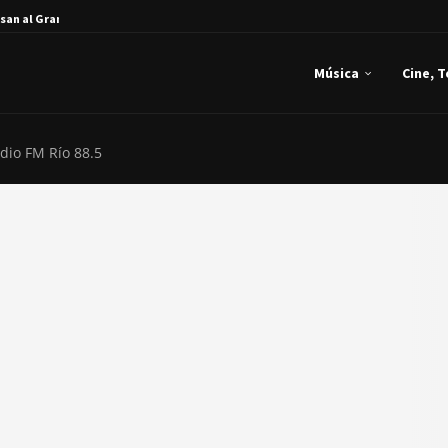
san al Gran...
Música
Cine, 
dio FM Río 88.5