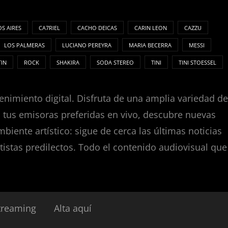
S AIRES
CA7RIEL
CACHO DEICAS
CARIN LEON
CAZZU
LOS PALMERAS
LUCIANO PEREYRA
MARIA BECERRA
MESSI
TIN
ROCK
SHAKIRA
SODA STEREO
TINI
TINI STOESSEL
enimiento digital. Disfruta de una amplia variedad de
za tus emisoras preferidas en vivo, descubre nuevas
nte artístico: sigue de cerca las últimas noticias
tistas predilectos. Todo el contenido audiovisual que
treaming
Alta aquí