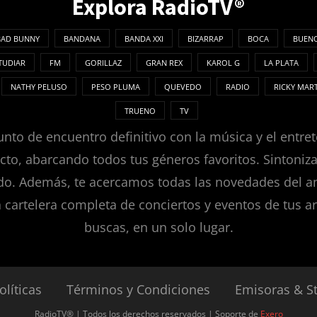
Explora RadioTV®
BAD BUNNY
BANDANA
BANDA XXI
BIZARRAP
BOCA
BUENO
TUDIAR
FM
GORILLAZ
GRAN REX
KAROL G
LA PLATA
NATHY PELUSO
PESO PLUMA
QUEVEDO
RADIO
RICKY MAR
TRUENO
TV
nto de encuentro definitivo con la música y el entret
ecto, abarcando todos tus géneros favoritos. Sintoni
. Además, te acercamos todas las novedades del ambie
a cartelera completa de conciertos y eventos de tus ar
buscas, en un solo lugar.
olíticas
Términos y Condiciones
Emisoras & S
RadioTV® | Todos los derechos reservados | Soporte de
Exero