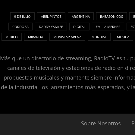
9 DE JULIO
ABEL PINTOS
ARGENTINA
BABASONICOS
CORDOBA
DADDY YANKEE
DIGITAL
EMILIA MERNES
ES
MEXICO
MIRANDA
MOVISTAR ARENA
MUNDIAL
MUSICA
Más que un directorio de streaming, RadioTV es tu pu
canales de televisión y estaciones de radio en dir
propuestas musicales y mantente siempre informado
de la industria, los lanzamientos más esperados, y l
Sobre Nosotros
P