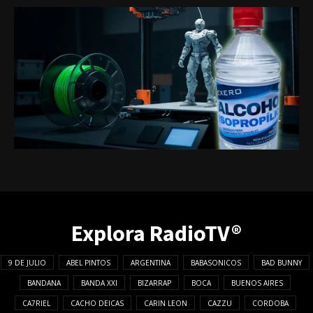
Explora RadioTV®
9 DE JULIO
ABEL PINTOS
ARGENTINA
BABASONICOS
BAD BUNNY
BANDANA
BANDA XXI
BIZARRAP
BOCA
BUENOS AIRES
CA7RIEL
CACHO DEICAS
CARIN LEON
CAZZU
CORDOBA