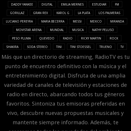
DADDY YANKEE
DIGITAL
EMILIA MERNES
ESTUDIAR
FM
GORILLAZ
GRAN REX
KAROL G
LA PLATA
LOS PALMERAS
LUCIANO PEREYRA
MARIA BECERRA
MESSI
MEXICO
MIRANDA
MOVISTAR ARENA
MUNDIAL
MUSICA
NATHY PELUSO
PESO PLUMA
QUEVEDO
RADIO
RICKY MARTIN
ROCK
SHAKIRA
SODA STEREO
TINI
TINI STOESSEL
TRUENO
TV
Más que un directorio de streaming, RadioTV es tu
punto de encuentro definitivo con la música y el
entretenimiento digital. Disfruta de una amplia
variedad de canales de televisión y estaciones de
radio en directo, abarcando todos tus géneros
favoritos. Sintoniza tus emisoras preferidas en
vivo, descubre nuevas propuestas musicales y
mantente siempre informado. Además, te