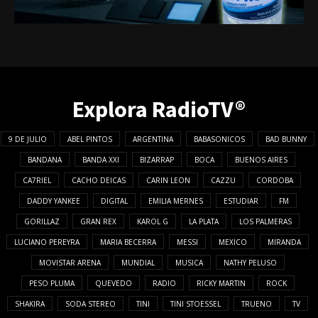
Explora RadioTV®
9 DE JULIO
ABEL PINTOS
ARGENTINA
BABASONICOS
BAD BUNNY
BANDANA
BANDA XXI
BIZARRAP
BOCA
BUENOS AIRES
CA7RIEL
CACHO DEICAS
CARIN LEON
CAZZU
CORDOBA
DADDY YANKEE
DIGITAL
EMILIA MERNES
ESTUDIAR
FM
GORILLAZ
GRAN REX
KAROL G
LA PLATA
LOS PALMERAS
LUCIANO PEREYRA
MARIA BECERRA
MESSI
MEXICO
MIRANDA
MOVISTAR ARENA
MUNDIAL
MUSICA
NATHY PELUSO
PESO PLUMA
QUEVEDO
RADIO
RICKY MARTIN
ROCK
SHAKIRA
SODA STEREO
TINI
TINI STOESSEL
TRUENO
TV