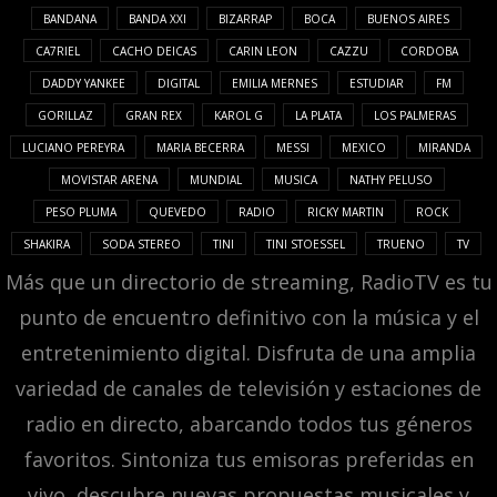
BANDANA
BANDA XXI
BIZARRAP
BOCA
BUENOS AIRES
CA7RIEL
CACHO DEICAS
CARIN LEON
CAZZU
CORDOBA
DADDY YANKEE
DIGITAL
EMILIA MERNES
ESTUDIAR
FM
GORILLAZ
GRAN REX
KAROL G
LA PLATA
LOS PALMERAS
LUCIANO PEREYRA
MARIA BECERRA
MESSI
MEXICO
MIRANDA
MOVISTAR ARENA
MUNDIAL
MUSICA
NATHY PELUSO
PESO PLUMA
QUEVEDO
RADIO
RICKY MARTIN
ROCK
SHAKIRA
SODA STEREO
TINI
TINI STOESSEL
TRUENO
TV
Más que un directorio de streaming, RadioTV es tu
punto de encuentro definitivo con la música y el
entretenimiento digital. Disfruta de una amplia
variedad de canales de televisión y estaciones de
radio en directo, abarcando todos tus géneros
favoritos. Sintoniza tus emisoras preferidas en
vivo, descubre nuevas propuestas musicales y