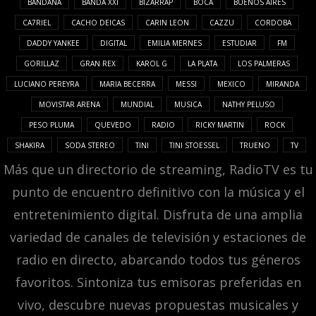
BANDANA
BANDA XXI
BIZARRAP
BOCA
BUENOS AIRES
CA7RIEL
CACHO DEICAS
CARIN LEON
CAZZU
CORDOBA
DADDY YANKEE
DIGITAL
EMILIA MERNES
ESTUDIAR
FM
GORILLAZ
GRAN REX
KAROL G
LA PLATA
LOS PALMERAS
LUCIANO PEREYRA
MARIA BECERRA
MESSI
MEXICO
MIRANDA
MOVISTAR ARENA
MUNDIAL
MUSICA
NATHY PELUSO
PESO PLUMA
QUEVEDO
RADIO
RICKY MARTIN
ROCK
SHAKIRA
SODA STEREO
TINI
TINI STOESSEL
TRUENO
TV
Más que un directorio de streaming, RadioTV es tu
punto de encuentro definitivo con la música y el
entretenimiento digital. Disfruta de una amplia
variedad de canales de televisión y estaciones de
radio en directo, abarcando todos tus géneros
favoritos. Sintoniza tus emisoras preferidas en
vivo, descubre nuevas propuestas musicales y