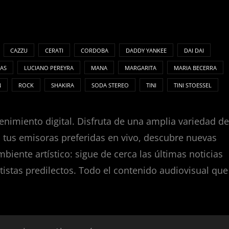
CAZZU
CERATI
CORDOBA
DADDY YANKEE
DAI DAI
AS
LUCIANO PEREYRA
MANA
MARGARITA
MARIA BECERRA
N
ROCK
SHAKIRA
SODA STEREO
TINI
TINI STOESSEL
enimiento digital. Disfruta de una amplia variedad de
za tus emisoras preferidas en vivo, descubre nuevas
nte artístico: sigue de cerca las últimas noticias
tistas predilectos. Todo el contenido audiovisual que