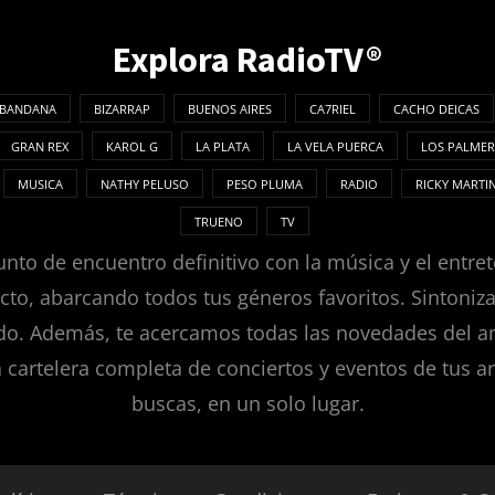
Explora RadioTV®
BANDANA
BIZARRAP
BUENOS AIRES
CA7RIEL
CACHO DEICAS
GRAN REX
KAROL G
LA PLATA
LA VELA PUERCA
LOS PALMER
MUSICA
NATHY PELUSO
PESO PLUMA
RADIO
RICKY MARTI
TRUENO
TV
nto de encuentro definitivo con la música y el entret
ecto, abarcando todos tus géneros favoritos. Sintoni
. Además, te acercamos todas las novedades del ambie
a cartelera completa de conciertos y eventos de tus ar
buscas, en un solo lugar.