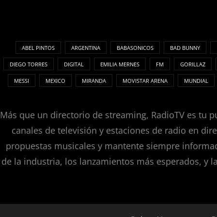
ABEL PINTOS
ARGENTINA
BABASONICOS
BAD BUNNY
DIEGO TORRES
DIGITAL
EMILIA MERNES
FM
GORILLAZ
MESSI
MEXICO
MIRANDA
MOVISTAR ARENA
MUNDIAL
Más que un directorio de streaming, RadioTV es tu pu
canales de televisión y estaciones de radio en dir
propuestas musicales y mantente siempre informado
de la industria, los lanzamientos más esperados, y l