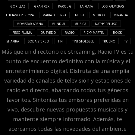
GORILLAZ
GRAN REX
KAROL G
LA PLATA
LOS PALMERAS
LUCIANO PEREYRA
MARIA BECERRA
MESSI
MEXICO
MIRANDA
MOVISTAR ARENA
MUNDIAL
MUSICA
NATHY PELUSO
PESO PLUMA
QUEVEDO
RADIO
RICKY MARTIN
ROCK
SHAKIRA
SODA STEREO
TINI
TINI STOESSEL
TRUENO
TV
Más que un directorio de streaming, RadioTV es tu
punto de encuentro definitivo con la música y el
entretenimiento digital. Disfruta de una amplia
variedad de canales de televisión y estaciones de
radio en directo, abarcando todos tus géneros
favoritos. Sintoniza tus emisoras preferidas en
vivo, descubre nuevas propuestas musicales y
mantente siempre informado. Además, te
acercamos todas las novedades del ambiente