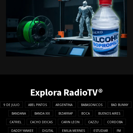
Explora RadioTV®
9 DE JULIO
ABEL PINTOS
ARGENTINA
BABASONICOS
BAD BUNNY
BANDANA
BANDA XXI
BIZARRAP
BOCA
BUENOS AIRES
CA7RIEL
CACHO DEICAS
CARIN LEON
CAZZU
CORDOBA
DADDY YANKEE
DIGITAL
EMILIA MERNES
ESTUDIAR
FM