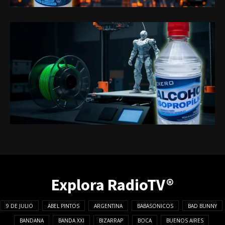
Explora RadioTV®
9 DE JULIO
ABEL PINTOS
ARGENTINA
BABASONICOS
BAD BUNNY
BANDANA
BANDA XXI
BIZARRAP
BOCA
BUENOS AIRES