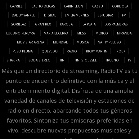
CA7RIEL
CACHO DEICAS
CARIN LEON
CAZZU
CORDOBA
DADDY YANKEE
DIGITAL
EMILIA MERNES
ESTUDIAR
FM
GORILLAZ
GRAN REX
KAROL G
LA PLATA
LOS PALMERAS
LUCIANO PEREYRA
MARIA BECERRA
MESSI
MEXICO
MIRANDA
MOVISTAR ARENA
MUNDIAL
MUSICA
NATHY PELUSO
PESO PLUMA
QUEVEDO
RADIO
RICKY MARTIN
ROCK
SHAKIRA
SODA STEREO
TINI
TINI STOESSEL
TRUENO
TV
Más que un directorio de streaming, RadioTV es tu
punto de encuentro definitivo con la música y el
entretenimiento digital. Disfruta de una amplia
variedad de canales de televisión y estaciones de
radio en directo, abarcando todos tus géneros
favoritos. Sintoniza tus emisoras preferidas en
vivo, descubre nuevas propuestas musicales y