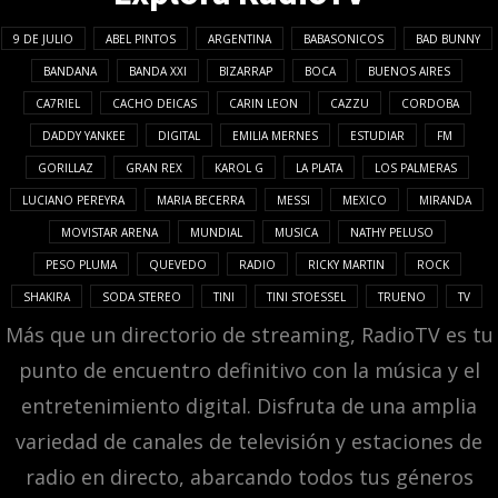
9 DE JULIO
ABEL PINTOS
ARGENTINA
BABASONICOS
BAD BUNNY
BANDANA
BANDA XXI
BIZARRAP
BOCA
BUENOS AIRES
CA7RIEL
CACHO DEICAS
CARIN LEON
CAZZU
CORDOBA
DADDY YANKEE
DIGITAL
EMILIA MERNES
ESTUDIAR
FM
GORILLAZ
GRAN REX
KAROL G
LA PLATA
LOS PALMERAS
LUCIANO PEREYRA
MARIA BECERRA
MESSI
MEXICO
MIRANDA
MOVISTAR ARENA
MUNDIAL
MUSICA
NATHY PELUSO
PESO PLUMA
QUEVEDO
RADIO
RICKY MARTIN
ROCK
SHAKIRA
SODA STEREO
TINI
TINI STOESSEL
TRUENO
TV
Más que un directorio de streaming, RadioTV es tu
punto de encuentro definitivo con la música y el
entretenimiento digital. Disfruta de una amplia
variedad de canales de televisión y estaciones de
radio en directo, abarcando todos tus géneros