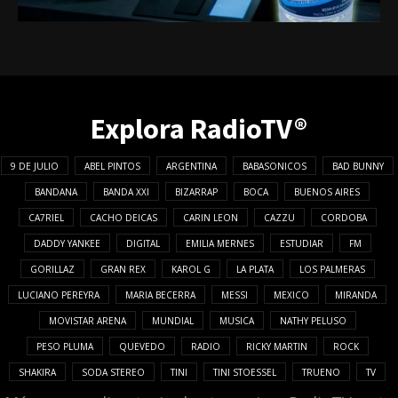
Explora RadioTV®
9 DE JULIO
ABEL PINTOS
ARGENTINA
BABASONICOS
BAD BUNNY
BANDANA
BANDA XXI
BIZARRAP
BOCA
BUENOS AIRES
CA7RIEL
CACHO DEICAS
CARIN LEON
CAZZU
CORDOBA
DADDY YANKEE
DIGITAL
EMILIA MERNES
ESTUDIAR
FM
GORILLAZ
GRAN REX
KAROL G
LA PLATA
LOS PALMERAS
LUCIANO PEREYRA
MARIA BECERRA
MESSI
MEXICO
MIRANDA
MOVISTAR ARENA
MUNDIAL
MUSICA
NATHY PELUSO
PESO PLUMA
QUEVEDO
RADIO
RICKY MARTIN
ROCK
SHAKIRA
SODA STEREO
TINI
TINI STOESSEL
TRUENO
TV