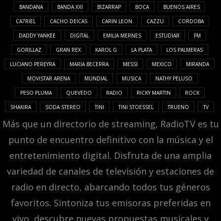
BANDANA
BANDA XXI
BIZARRAP
BOCA
BUENOS AIRES
CA7RIEL
CACHO DEICAS
CARIN LEON
CAZZU
CORDOBA
DADDY YANKEE
DIGITAL
EMILIA MERNES
ESTUDIAR
FM
GORILLAZ
GRAN REX
KAROL G
LA PLATA
LOS PALMERAS
LUCIANO PEREYRA
MARIA BECERRA
MESSI
MEXICO
MIRANDA
MOVISTAR ARENA
MUNDIAL
MUSICA
NATHY PELUSO
PESO PLUMA
QUEVEDO
RADIO
RICKY MARTIN
ROCK
SHAKIRA
SODA STEREO
TINI
TINI STOESSEL
TRUENO
TV
Más que un directorio de streaming, RadioTV es tu
punto de encuentro definitivo con la música y el
entretenimiento digital. Disfruta de una amplia
variedad de canales de televisión y estaciones de
radio en directo, abarcando todos tus géneros
favoritos. Sintoniza tus emisoras preferidas en
vivo, descubre nuevas propuestas musicales y