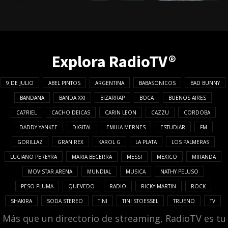
Explora RadioTV®
9 DE JULIO
ABEL PINTOS
ARGENTINA
BABASONICOS
BAD BUNNY
BANDANA
BANDA XXI
BIZARRAP
BOCA
BUENOS AIRES
CA7RIEL
CACHO DEICAS
CARIN LEON
CAZZU
CORDOBA
DADDY YANKEE
DIGITAL
EMILIA MERNES
ESTUDIAR
FM
GORILLAZ
GRAN REX
KAROL G
LA PLATA
LOS PALMERAS
LUCIANO PEREYRA
MARIA BECERRA
MESSI
MEXICO
MIRANDA
MOVISTAR ARENA
MUNDIAL
MUSICA
NATHY PELUSO
PESO PLUMA
QUEVEDO
RADIO
RICKY MARTIN
ROCK
SHAKIRA
SODA STEREO
TINI
TINI STOESSEL
TRUENO
TV
Más que un directorio de streaming, RadioTV es tu